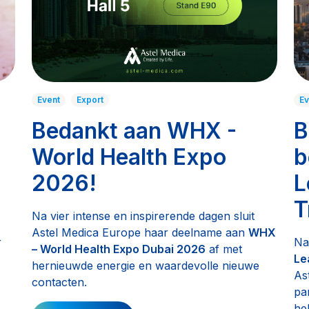
Event
Export
Ev
Bedankt aan WHX -
B
World Health Expo
b
2026!
L
T
Na vier intense en inspirerende dagen sluit
Astel Medica Europe haar deelname aan
WHX
r
Na
– World Health Expo Dubai 2026
af met
Le
hernieuwde energie en waardevolle nieuwe
As
contacten.
pa
he