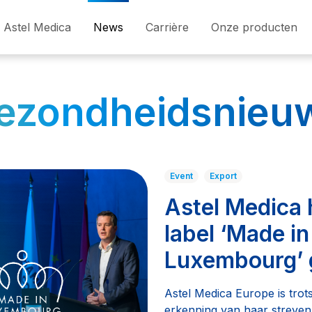
Astel Medica
News
Carrière
Onze producten
ezondheidsnieu
Event
Export
Astel Medica 
label ‘Made in
Luxembourg’ 
Astel Medica Europe is trots
erkenning van haar streven 