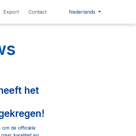
Export
Contact
Nederlands
ws
heeft het
gekregen!
 om de officiële
naar kwaliteit en