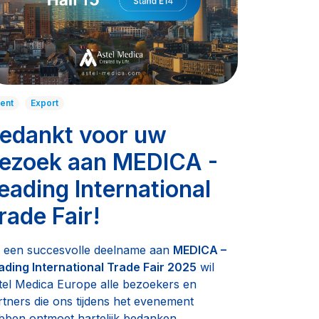
ent
Export
edankt voor uw
ezoek aan MEDICA -
eading International
rade Fair!
 een succesvolle deelname aan
MEDICA –
ading International Trade Fair 2025
wil
tel Medica Europe alle bezoekers en
rtners die ons tijdens het evenement
bben ontmoet hartelijk bedanken.