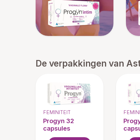
De verpakkingen van As
FEMINITEIT
FEMINI
Progyn 32
Prog
capsules
caps