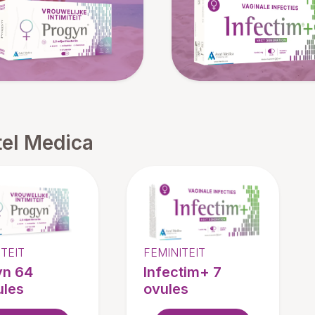
tel Medica
TEIT
FEMINITEIT
yn 64
Infectim+ 7
ules
ovules