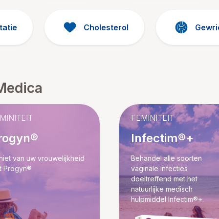
tatie
Cholesterol
Gewri
Medica
MINITEIT
FEMINITEIT
rogyn®
Infectim®+
iet van uw vrouwelijkheid
Behandel alle soorten
t Progyn®
vaginale infecties
doeltreffend met het
natuurlijke medisch
hulpmiddel Infectim®+.