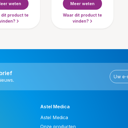
eer weten
Meer weten
dit product te
Waar dit product te
vinden?
vinden?
brief
nieuws.
Astel Medica
Astel Medica
Onze producten