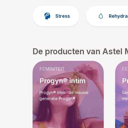
Stress
Rehydra
De producten van Astel 
FEMINITEIT
FE
Progyn® intim
P
Progyn® intim : de nieuwe
Gen
generatie Progyn®
me