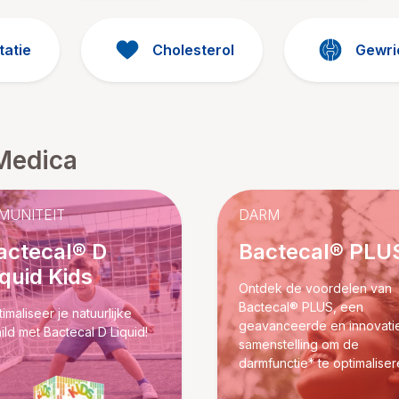
tatie
Cholesterol
Gewri
Medica
MUNITEIT
DARM
actecal® D
Bactecal® PLU
iquid Kids
Ontdek de voordelen van
Bactecal® PLUS, een
imaliseer je natuurlijke
geavanceerde en innovati
ild met Bactecal D Liquid!
samenstelling om de
darmfunctie* te optimaliser