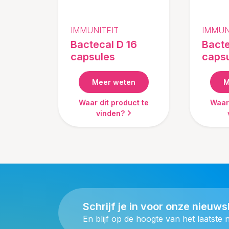
IMMUNITEIT
IMMUN
Bactecal D 16
Bacte
capsules
caps
Meer weten
M
Waar dit product te
Waar 
vinden?
Schrijf je in voor onze nieuws
En blijf op de hoogte van het laatste 