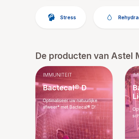
Stress
Rehydra
De producten van Astel 
IMMUNITEIT
IM
Bactecal® D
B
L
Optimaliseer uw natuurlijke
afweer* met Bactecal® D!
Opt
sch