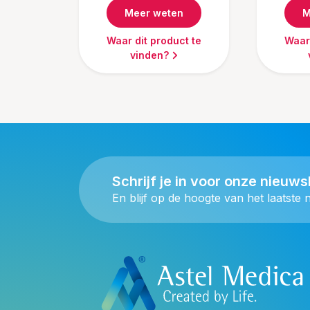
Meer weten
M
Waar dit product te
Waar 
vinden?
Schrijf je in voor onze nieuws
En blijf op de hoogte van het laatste 