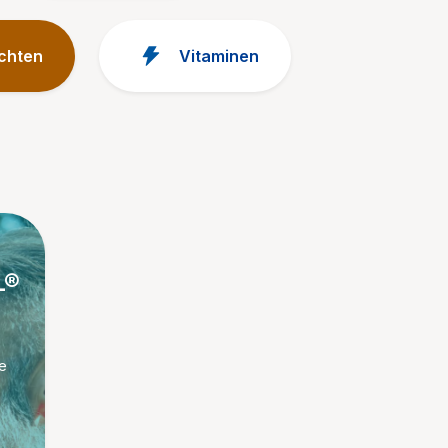
chten
Vitaminen
L®
e