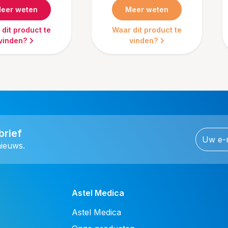
eer weten
Meer weten
dit product te
Waar dit product te
vinden?
vinden?
brief
nieuws.
Astel Medica
Astel Medica