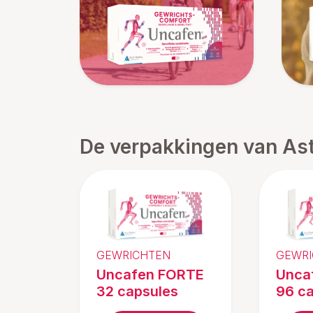
De verpakkingen van As
GEWRICHTEN
GEWRI
Uncafen FORTE
Unca
32 capsules
96 c