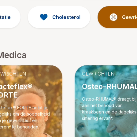
tatie
Cholesterol
Gewri
Medica
EWRICHTEN
GEWRICHTEN
acteflex®
Osteo-RHUMA
ORTE
Osteo-RHUMAL® draagt ​​bij
aan het behoud van
cteflex® FORTE helpt je
kraakbeen en de dagelijks
gelijks om de soepelheid
smering ervan*.
 je gewrichten¹ en
ieren² te behouden.