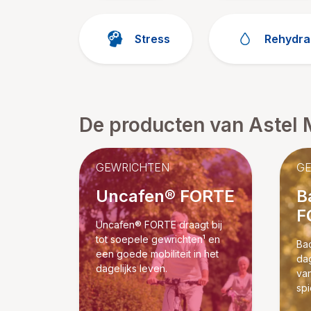
Stress
Rehydra
De producten van Astel 
GEWRICHTEN
G
Uncafen® FORTE
B
F
Uncafen® FORTE draagt bij
tot soepele gewrichten¹ en
Ba
een goede mobiliteit in het
da
dagelijks leven.
van
sp