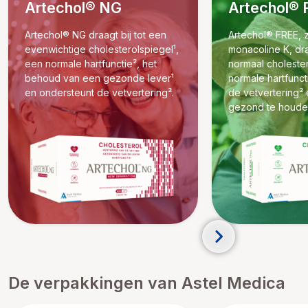
Artechol® NG
Artechol®
Artechol® NG draagt bij tot een
Artechol® FREE, 
evenwichtige cholesterolspiegel¹,
monacoline K, dra
een normale hartfunctie², het
normaal cholester
behoud van een gezonde lever¹
normale hartfunct
en ondersteunt de vetvertering².
de vetvertering² 
gezond te houde
De verpakkingen van Astel Medica