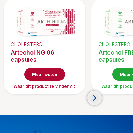
CHOLESTEROL
CHOLESTEROL
Artechol NG 96
Artechol FR
capsules
capsules
Meer weten
Meer 
Waar dit product te vinden?
Waar dit produ