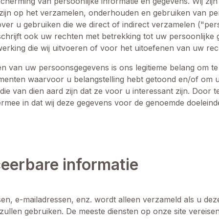
cherming van persoonlijke informatie en gegevens. Wij zij
 zijn op het verzamelen, onderhouden en gebruiken van per
over u gebruiken die we direct of indirect verzamelen ("pe
rijft ook uw rechten met betrekking tot uw persoonlijke 
erking die wij uitvoeren of voor het uitoefenen van uw rec
en van uw persoonsgegevens is ons legitieme belang om te
enten waarvoor u belangstelling hebt getoond en/of om u 
e van dien aard zijn dat ze voor u interessant zijn. Door 
ermee in dat wij deze gegevens voor de genoemde doeleind
iceerbare informatie
n, e-mailadressen, enz. wordt alleen verzameld als u deze v
ullen gebruiken. De meeste diensten op onze site vereisen