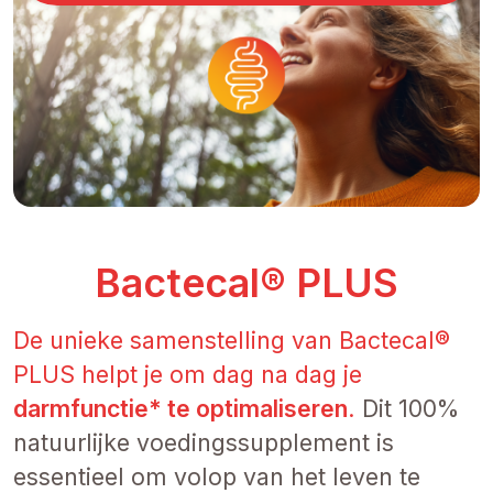
Bactecal® PLUS
De unieke samenstelling van Bactecal®
PLUS helpt je om dag na dag je
darmfunctie* te optimaliseren
.
Dit 100%
natuurlijke voedingssupplement is
essentieel om volop van het leven te