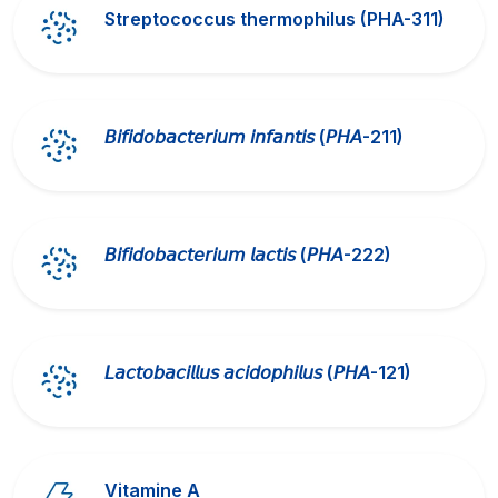
Streptococcus thermophilus (PHA-311)
𝘉𝘪𝘧𝘪𝘥𝘰𝘣𝘢𝘤𝘵𝘦𝘳𝘪𝘶𝘮 𝘪𝘯𝘧𝘢𝘯𝘵𝘪𝘴 (𝘗𝘏𝘈-211)
𝘉𝘪𝘧𝘪𝘥𝘰𝘣𝘢𝘤𝘵𝘦𝘳𝘪𝘶𝘮 𝘭𝘢𝘤𝘵𝘪𝘴 (𝘗𝘏𝘈-222)
𝘓𝘢𝘤𝘵𝘰𝘣𝘢𝘤𝘪𝘭𝘭𝘶𝘴 𝘢𝘤𝘪𝘥𝘰𝘱𝘩𝘪𝘭𝘶𝘴 (𝘗𝘏𝘈-121)
Vitamine A