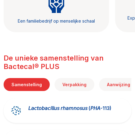
Exp
Een familiebedrijf op menselijke schaal
De unieke samenstelling van
Bactecal® PLUS
Samenstelling
Verpakking
Aanwijzing
𝘓𝘢𝘤𝘵𝘰𝘣𝘢𝘤𝘪𝘭𝘭𝘶𝘴 𝘳𝘩𝘢𝘮𝘯𝘰𝘴𝘶𝘴 (𝘗𝘏𝘈-113)