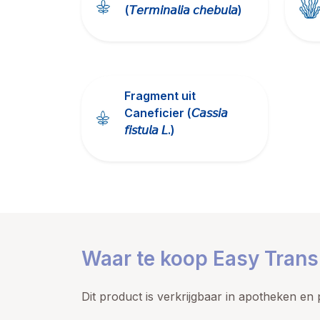
(𝘛𝘦𝘳𝘮𝘪𝘯𝘢𝘭𝘪𝘢 𝘤𝘩𝘦𝘣𝘶𝘭𝘢)
Fragment uit
Caneficier (𝘊𝘢𝘴𝘴𝘪𝘢
𝘧𝘪𝘴𝘵𝘶𝘭𝘢 𝘓.)
Waar te koop Easy Transi
Dit product is verkrijgbaar in apotheken en