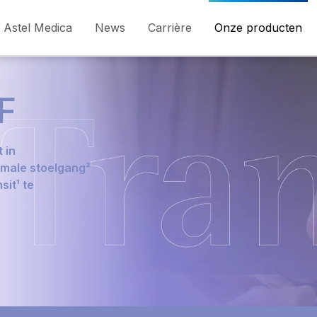
Astel Medica
News
Carrière
Onze producten
F
 in
male stoelgang²
it¹ te