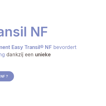
ansil NF
ent Easy Transil® NF
bevordert
ang
dankzij een
unieke
 NF ?