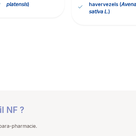
𝘱𝘭𝘢𝘵𝘦𝘯𝘴𝘪𝘴)
havervezels (𝘈𝘷𝘦𝘯
𝘴𝘢𝘵𝘪𝘷𝘢 𝘓.)
l NF ?
 para-pharmacie.