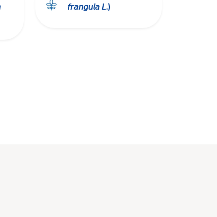

𝘧𝘳𝘢𝘯𝘨𝘶𝘭𝘢 𝘓.)