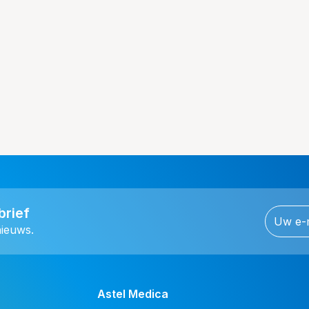
brief
nieuws.
Astel Medica