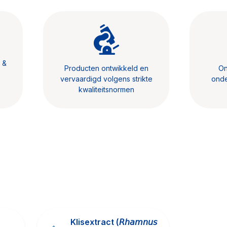
 &
Producten ontwikkeld en
On
vervaardigd volgens strikte
onde
kwaliteitsnormen
Klisextract (𝘙𝘩𝘢𝘮𝘯𝘶𝘴